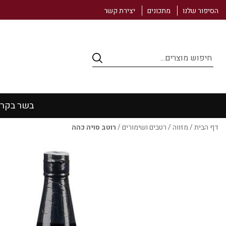
הסיפור שלנו
מתכונים
יצירת קשר
Products
search
בשר בקר
דף הבית
/
מזווה
/
רטבים ושימורים
/
רוטב סויה כהה