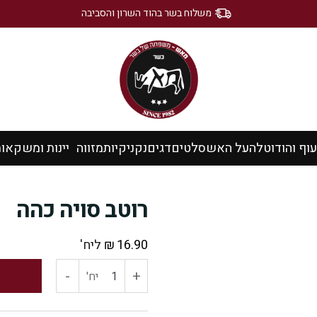
משלוח בשר בהוד השרון והסביבה
עוף והודו
טלה
על האש
סלטים
דגים
נקניקיות
מזווה
יינות ומשקאו
רוטב סויה כהה
16.90
₪
ליח'
-
+
כמות
יח'
של