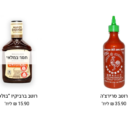
רוטב סרירצ’ה
רוטב ברביקיו “בולס
35.90
₪
ליח'
15.90
₪
ליח'