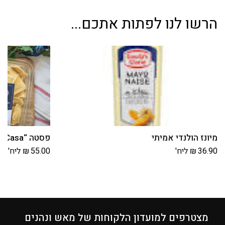
הרשו לנו לפתות אתכם...
מיונז הולנדי אמיתי
פסטה “DellaCasa” רביולי פטריות וגבינות
36.90
₪
ליח'
55.00
₪
ליח'
מצטרפים למועדון הלקוחות של מאש ונהנים