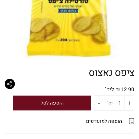
ציפס נאצוס
ליח'
₪
12.90
-
+
כמות
הוספה לסל
יח'
של
הוספה למועדפים
ציפס