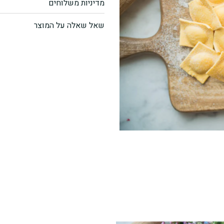
מדיניות משלוחים
פסטה
שאל שאלה על המוצר
"DellaCasa"
רביולי
גבינת
עיזים