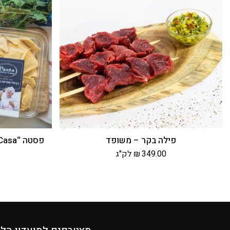
פילה בקר – משופד
פסטה “DellaCasa” רביולי פטריות וגבינות
349.00
₪
לק"ג