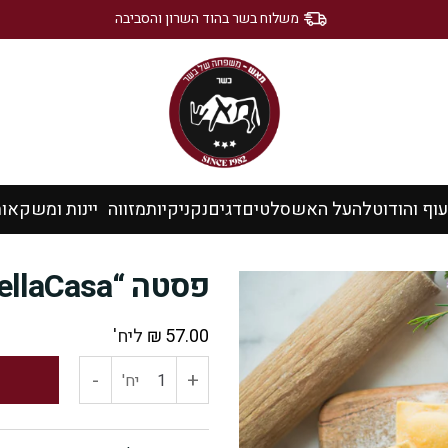
משלוח בשר בהוד השרון והסביבה
עוף והודו
טלה
על האש
סלטים
דגים
נקניקיות
מזווה
יינות ומשקאו
פסטה “DellaCasa” רביולי גבינת עיזים
57.00
₪
ליח'
-
+
כמות
יח'
של