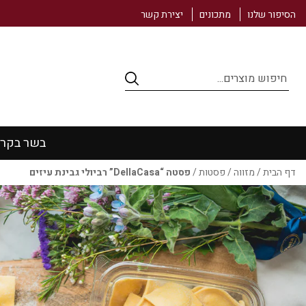
הסיפור שלנו
מתכונים
יצירת קשר
Products
search
בשר בקר
דף הבית
/
מזווה
/
פסטות
/
פסטה “DellaCasa” רביולי גבינת עיזים