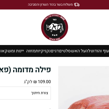
משלוח בשר בהוד השרון והסביבה
עוף והודו
טלה
על האש
סלטים
דגים
נקניקיות
מזווה
יינות ומשקאו
פילה מדומה (פא
109.00
₪
לק"ג