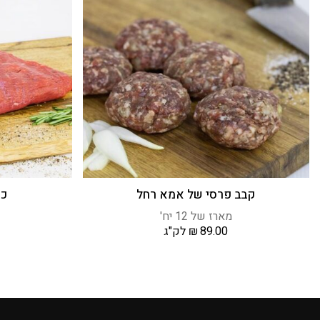
קבב פרסי של אמא רחל
כת
מארז של 12 יח'
89.00
₪
לק"ג