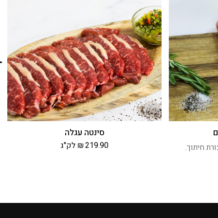
ם
סינטה עגלה
219.90
₪
לק"ג
רת חיתוך.