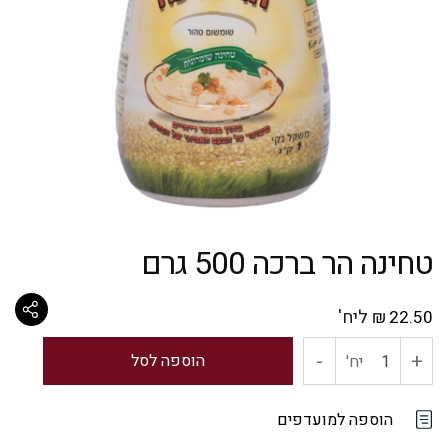
טחינה הר ברכה 500 גרם
ליח'
₪
22.50
-
+
כמות
הוספה לסל
יח'
של
הוספה למועדפים