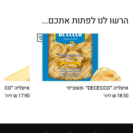
קנלוני
הרשו לנו לפתות אתכם...
איטליה “DECECCO” -פטוצ’יני
איטליה “DECECCO” – דפי לזניה
18.50
₪
ליח'
17.90
₪
ליח'