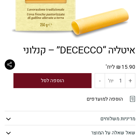
איטליה “DECECCO” – קנלוני
ליח'
₪
15.90
-
+
כמות
הוספה לסל
יח'
של
הוספה למועדפים
איטליה
מדיניות משלוחים
"DECECCO"
שאל שאלה על המוצר
-