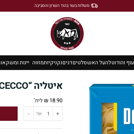
משלוח בשר בהוד השרון והסביבה
עוף והודו
טלה
על האש
סלטים
דגים
נקניקיות
מזווה
יינות ומשקאו
איטליה “DECECCO” – פפרדלה
18.90
₪
ליח'
-
+
כמות
יח'
של