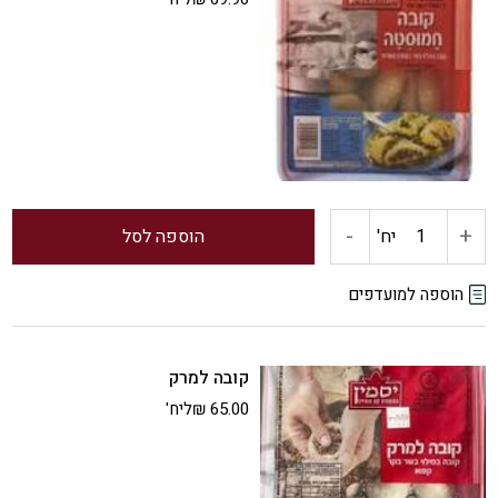
מתובל
-
+
כמות
יח'
הוספה לסל
של
הוספה למועדפים
קובה
קובה למרק
חמוסטה
65.00
₪
ליח'