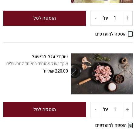
-
+
כמות
יח'
הוספה לסל
של
הוספה למועדפים
כבד
שקדי עגל לבישול
אווז
שקדי עגל נימוחים במיוחד לתבשילים
220.00
₪
ליח'
פרוס-במגש
300
ג'ר
-
+
כמות
יח'
הוספה לסל
יחידה
של
הוספה למועדפים