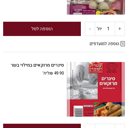
-
+
כמות
יח'
הוספה לסל
של
הוספה למועדפים
קובה
סיגרים מרוקאים במילוי בשר
למרק
49.90
₪
ליח'