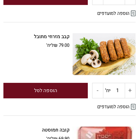
של
הוספה למועדפים
בורקס
קבב מזרחי מתובל
לוינסקי
79.00
₪
ליח'
תפו'א
-
+
כמות
יח'
הוספה לסל
של
הוספה למועדפים
קבב
קובה חמוסטה
מזרחי
69.90
₪
ליח'