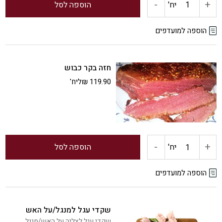
-
+
כמות
יח'
הוספה לסל
של
הוספה למועדפים
סיגרים
חזה בקר כבוש
מרוקאים
119.90
₪
ליח'
במילוי
בשר
-
+
כמות
יח'
הוספה לסל
של
הוספה למועדפים
חזה
שקדי עגל למנגל/על האש
בקר
שקדי עגל לצליה על האש/מנגל