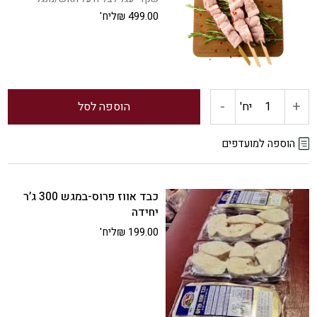
499.00
₪
ליח'
כבוש
-
+
כמות
יח'
הוספה לסל
של
הוספה למועדפים
שקדי
כבד אווז פרוס-במגש 300 ג’ר
עגל
יחידה
199.00
₪
ליח'
למנגל/על
האש