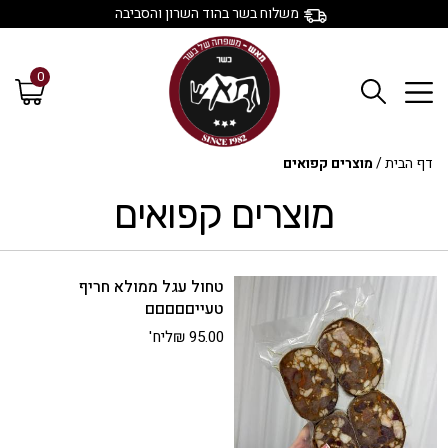
משלוח בשר בהוד השרון והסביבה
0
דף הבית
/
מוצרים קפואים
מוצרים קפואים
טחול עגל ממולא חריף
טעייםםםםם
95.00
₪
ליח'