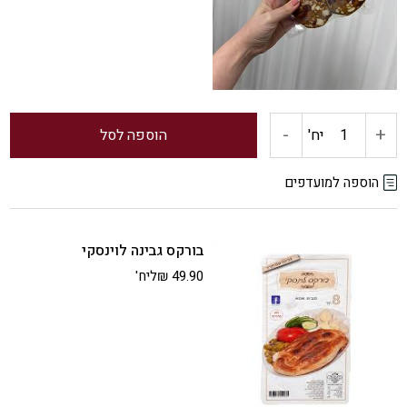
-
+
כמות
יח'
הוספה לסל
של
הוספה למועדפים
טחול
בורקס גבינה לוינסקי
עגל
49.90
₪
ליח'
ממולא
חריף
טעייםםםםם