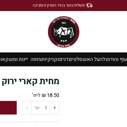
משלוח בשר בהוד השרון והסביבה
עוף והודו
טלה
על האש
סלטים
דגים
נקניקיות
מזווה
יינות ומשקאו
מחית קארי ירוק
18.50
₪
ליח'
-
+
כמות
יח'
של