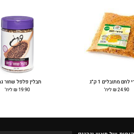
 לחם מתובלים 1 ק”ג
תבלין פלפל שחור גר
24.90
₪
ליח'
19.90
₪
ליח'